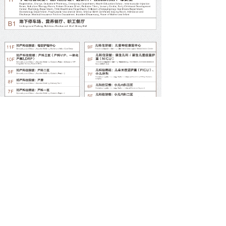
名称：瑞金市妇幼保健院/瑞金市妇女儿童医院
电话：0797-2522178
邮箱：rjbjy008@163.com
新院地址：象湖镇岗背村排脑小组88号