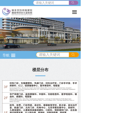
ꄙ
끀
就医指导
为患者用户提供专业一流的就医服务
ꄙ
导航
끀
楼层分布