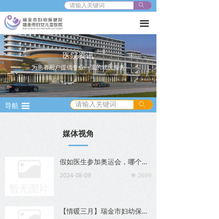
ꄙ
끀
医院资讯
为患者用户提供专业一流的就医服务
ꄙ
导航
끀
媒体视角
假如医生参加奥运会，哪个科室能拿到金牌？
2024-08-09
2699
넶
【情暖三月】瑞金市妇幼保健院“三八”妇女节关爱女性在行动