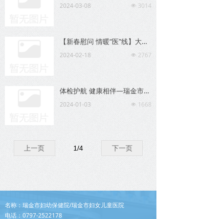
2024-03-08
3014
넶
【新春慰问 情暖“医”线】大年初一我院领导慰问在岗职工
2024-02-18
2767
넶
体检护航 健康相伴—瑞金市妇幼保健院助力儿童健康成长
2024-01-03
1668
넶
上一页
1
/
4
下一页
名称：瑞金市妇幼保健院/瑞金市妇女儿童医院
电话：0797-2522178