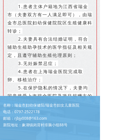
1.患者主体户籍地为江西省瑞金
市（夫妻双方有一人满足即可），由瑞
金市总医院妇幼保健院院区生殖健康科
转诊；
2.夫妻具有合法结婚证明，符合
辅助生殖助孕技术的医学指征及相关规
定，
且遵守辅助生殖伦理原则；
3.无妊娠禁忌症；
4.患者在上海瑞金医院完成取
卵、移植治疗；
5.在保护隐私的情况下，夫妻均
同意接受上海瑞金医院及项目捐赠方的
随访及案例报道。
名称：瑞金市妇幼保健院/瑞金市妇女儿童医院
电话：0797-2522178
资助标准
邮箱：rjbjy008@163.com
新院地址：象湖镇岗背村排脑小组88号
1.老区患者一次性经济补助：