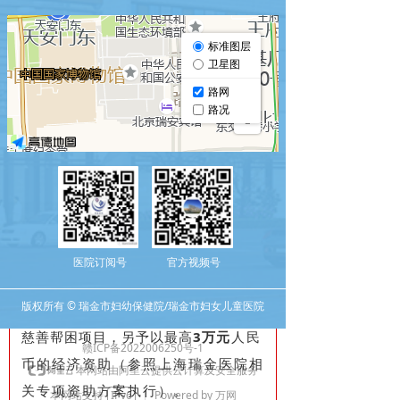
金额：
5000元
/家庭。
发放方式:由上海瑞金医院一次性
补助(胚胎移植手术后)。
2.优生优育专项补助：
对于在上海瑞金医院进行试管婴
儿的家庭,给予单基因遗传病携带者筛
查检测补助。
金额：最高
4800元
/家庭。
发放方式：根据发票对单基因病
携带者筛查费用实报实销。
医院订阅号
官方视频号
补充资助：对于
经济特别困难
的
版权所有 © 瑞金市妇幼保健院/瑞金市妇女儿童医院
患者，可协助其申请上海瑞金医院其他
慈善帮困项目，另予以最高
3万
元
人民
赣ICP备2022006250号-1
币的经济资助（参照上海瑞金医院相
本网站由阿里云提供云计算及安全服务
关专项资助方案执行）。
本网站支持
IPv6
Powered by 万网